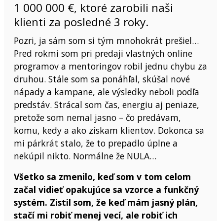
1 000 000 €, ktoré zarobili naši
klienti za posledné 3 roky.
Pozri, ja sám som si tým mnohokrát prešiel…
Pred rokmi som pri predaji vlastných online
programov a mentoringov robil jednu chybu za
druhou. Stále som sa ponáhľal, skúšal nové
nápady a kampane, ale výsledky neboli podľa
predstáv. Strácal som čas, energiu aj peniaze,
pretože som nemal jasno – čo predávam,
komu, kedy a ako získam klientov. Dokonca sa
mi párkrát stalo, že to prepadlo úplne a
nekúpil nikto. Normálne že NULA…
Všetko sa zmenilo, keď som v tom celom
začal vidieť opakujúce sa vzorce a funkčný
systém. Zistil som, že keď mám jasný plán,
stačí mi robiť menej vecí, ale robiť ich