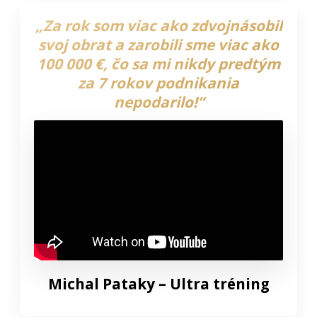
„Za rok som viac ako zdvojnásobil
svoj obrat a zarobili sme viac ako
100 000 €, čo sa mi nikdy predtým
za 7 rokov podnikania
nepodarilo!“
Michal Pataky – Ultra tréning