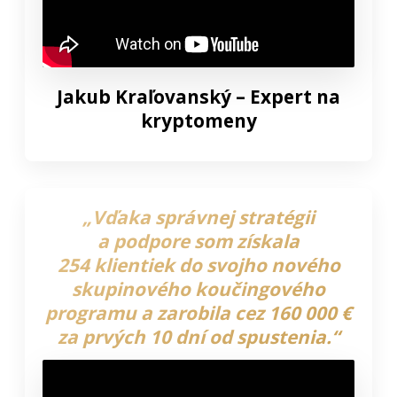
Jakub Kraľovanský – Expert na
kryptomeny
„Vďaka správnej stratégii
a podpore som získala
254 klientiek do svojho nového
skupinového koučingového
programu a zarobila cez 160 000 €
za prvých 10 dní od spustenia.“