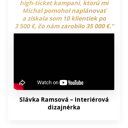
high-ticket kampani, ktorú mi
Michal pomohol naplánovať
a získala som 10 klientiek po
3 500 €, čo nám zarobilo 35 000 €.“
Slávka Ramsová – Interiérová
dizajnérka