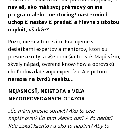
nevieš, ako máš svoj prémiový online
program alebo mentoring/mastermind
uchopiť, nastaviť, predať, a hlavne s istotou
naplniť, všakže?
Pozri, nie si v tom sám. Pracujeme s
desiatkami expertov a mentorov, ktorí sú
presne ako ty, a všetci riešia to isté. Majú víziu,
skvelý nápad, overené know-how a obrovskú
chuť odovzdať svoju expertízu. Ale potom
narazia na tvrdú realitu…
NEJASNOSŤ, NEISTOTA a VEĽA
NEZODPOVEDANÝCH OTÁZOK:
„Čo mám presne spraviť? Ako to celé
naplánovať? Čo tam všetko dať? A čo nedať?
Kde získať klientov a ako to naplniť? Aby to