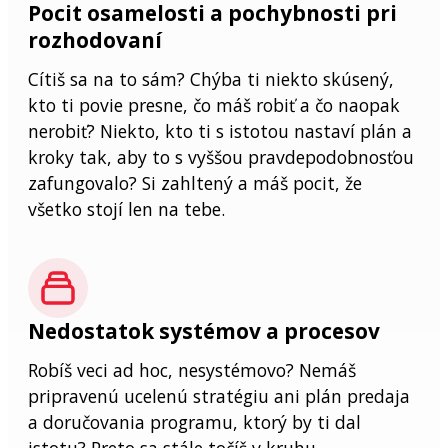
Pocit osamelosti a pochybnosti pri
rozhodovaní
Cítiš sa na to sám? Chýba ti niekto skúsený,
kto ti povie presne, čo máš robiť a čo naopak
nerobiť? Niekto, kto ti s istotou nastaví plán a
kroky tak, aby to s vyššou pravdepodobnosťou
zafungovalo? Si zahltený a máš pocit, že
všetko stojí len na tebe.
Nedostatok systémov a procesov
Robíš veci ad hoc, nesystémovo? Nemáš
pripravenú ucelenú stratégiu ani plán predaja
a doručovania programu, ktorý by ti dal
istotu? Preto sa stále točíš v kruhu