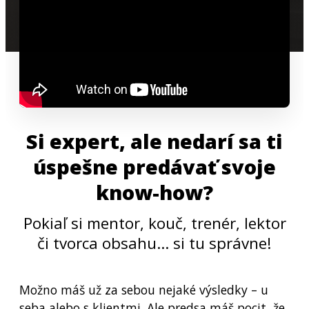
Si expert, ale nedarí sa ti
úspešne predávať svoje
know-how?
Pokiaľ si mentor, kouč, trenér, lektor
či tvorca obsahu… si tu správne!
Možno máš už za sebou nejaké výsledky – u
seba alebo s klientmi. Ale predsa máš pocit, že