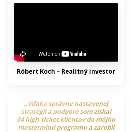
Róbert Koch – Realitný investor
„Vďaka správne nastavenej
stratégii a podpore som získal
34 high-ticket klientov do môjho
mastermind programu a zarobil