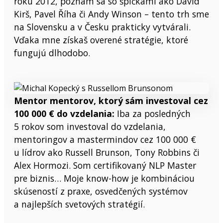
roku 2012, poznám sa so špičkami ako David
Kirš, Pavel Říha či Andy Winson – tento trh sme
na Slovensku a v Česku prakticky vytvárali.
Vďaka mne získaš overené stratégie, ktoré
fungujú dlhodobo.
Mentor mentorov, ktorý sám investoval cez
100 000 € do vzdelania:
Iba za posledných
5 rokov som investoval do vzdelania,
mentoringov a mastermindov cez 100 000 €
u lídrov ako Russell Brunson, Tony Robbins či
Alex Hormozi. Som certifikovaný NLP Master
pre biznis… Moje know-how je kombináciou
skúseností z praxe, osvedčených systémov
a najlepších svetových stratégií.