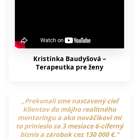
Kristínka Baudyšová –
Terapeutka pre ženy
„Prekonali sme nastavený cieľ
klientov do môjho realitného
mentoringu a ako nováčikovi mi
to prinieslo za 3 mesiace 6-ciferný
biznis a zárobok cez 130 000 €.“