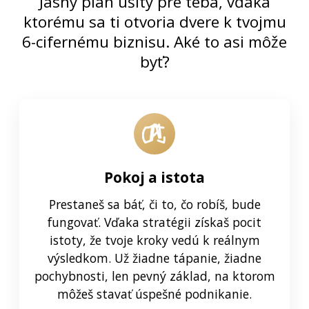
Jasný plán ušitý pre teba, vďaka
ktorému sa ti otvoria dvere k tvojmu
6-cifernému biznisu. Aké to asi môže
byť?
Pokoj a istota
Prestaneš sa báť, či to, čo robíš, bude
fungovať. Vďaka stratégii získaš pocit
istoty, že tvoje kroky vedú k reálnym
výsledkom. Už žiadne tápanie, žiadne
pochybnosti, len pevný základ, na ktorom
môžeš stavať úspešné podnikanie.