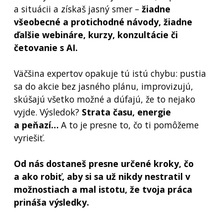
a situácii a získaš jasný smer –
žiadne
všeobecné a protichodné návody, žiadne
ďalšie webináre, kurzy, konzultácie či
četovanie s AI.
Väčšina expertov opakuje tú istú chybu: pustia
sa do akcie bez jasného plánu, improvizujú,
skúšajú všetko možné a dúfajú, že to nejako
vyjde. Výsledok?
Strata času, energie
a peňazí…
A to je presne to, čo ti pomôžeme
vyriešiť.
Od nás dostaneš presne určené kroky, čo
a ako robiť, aby si sa už nikdy nestratil v
možnostiach a mal istotu, že tvoja práca
prináša výsledky.