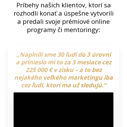
Príbehy našich klientov, ktorí sa
rozhodli konať a úspešne vytvorili
a predali svoje prémiové online
programy či mentoringy:
„Naplnili sme 30 ľudí do 3 úrovní
a prinieslo mi to za 3 mesiace cez
225 000 € v zisku – a to bez
nejakého veľkého marketingu iba
cez ľudí, ktorí ma už sledujú.“