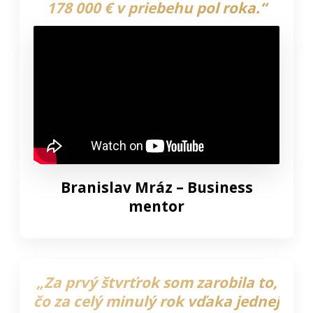
178 000 € v priebehu pol roka.“
Branislav Mráz – Business
mentor
„Za prvý štvrťrok som zarobila to,
čo za celý minulý rok vďaka jednej