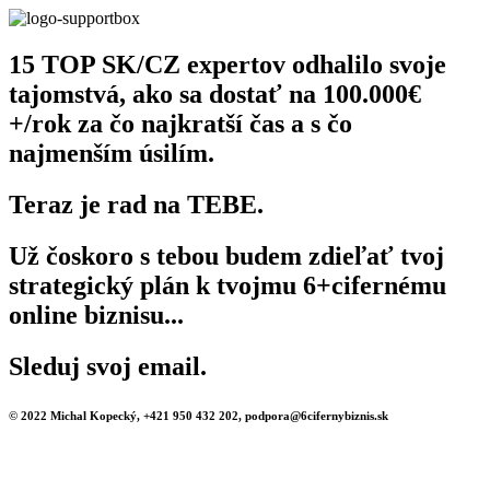
15 TOP SK/CZ expertov odhalilo svoje
tajomstvá, ako sa dostať na 100.000€
+/rok za čo najkratší čas a s čo
najmenším úsilím.
Teraz je rad na TEBE.
Už čoskoro s tebou budem zdieľať tvoj
strategický plán k tvojmu 6+cifernému
online biznisu...
Sleduj svoj email.
© 2022 Michal Kopecký, +421 950 432 202, podpora@6cifernybiznis.sk